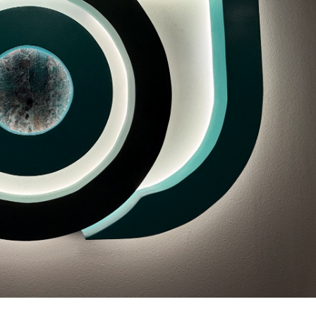
ας ταυτόχρονα περίθαλψη υψηλών προδιαγραφών σε ένα
για συνταγογράφηση φαρμάκων και γυαλιών οράσεως.