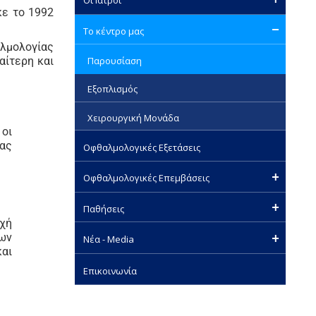
ε το 1992
Το κέντρο μας
αλμολογίας
Παρουσίαση
αίτερη και
Εξοπλισμός
Χειρουργική Μονάδα
 οι
τας
Οφθαλμολογικές Εξετάσεις
Οφθαλμολογικές Επεμβάσεις
Παθήσεις
εχή
νων
Νέα - Media
και
Επικοινωνία