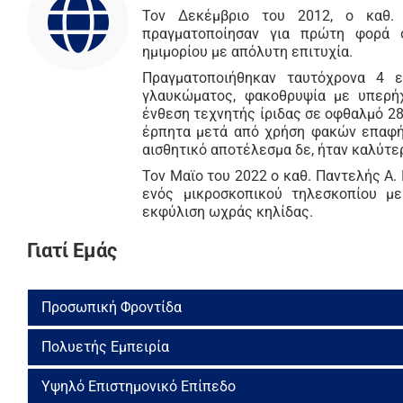
Τον Δεκέμβριο του 2012, ο καθ.
πραγματοποίησαν για πρώτη φορά 
ημιμορίου με απόλυτη επιτυχία.
Πραγματοποιήθηκαν ταυτόχρονα 4 ε
γλαυκώματος, φακοθρυψία με υπερήχ
ένθεση τεχνητής ίριδας σε οφθαλμό 28
έρπητα μετά από χρήση φακών επαφής
αισθητικό αποτέλεσμα δε, ήταν καλύτε
Τον Μαϊο του 2022 ο καθ. Παντελής Α
ενός μικροσκοπικού τηλεσκοπίου με
εκφύλιση ωχράς κηλίδας.
Γιατί Εμάς
Προσωπική Φροντίδα
Πολυετής Εμπειρία
Στο Πρότυπο Οφθαλμολογικό Διαγνωστικό Κέντρο Oph
απολαμβάνει της προσωπικής φροντίδας των οφθαλμιά
Παπαδόπουλου
και του
κ. Αλέξανδρου Π. Παπαδόπουλ
Υψηλό Επιστημονικό Επίπεδο
Η τριαντάχρονη και πλέον εμπειρία του διευθυν