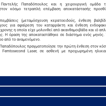
 Παντελής Παπαδόπουλος και η χειρουργική ομάδα τ
στον κόσμο τετραπλή επέμβαση αποκατάστασής προσθί
πεμβάσεις (μεταμόσχευση κερατοειδούς, ένθεση βαλβίδ
ους για αφαίρεση του καταρράκτη και ένθεση ενδοφακο
χρονης η οποία είχε μολυνθεί από ακανθαμοιβάδα και ιό απ
. Η όραση της αποκαταστάθηκε σε διάστημα ενός μηνός.
ρο από το αναμενόμενο.
. Παπαδόπουλος πραγματοποίησε την πρώτη ένθεση στον κό
 Femtosecond Laser, σε ασθενή με προχωρημένη ηλικια
thalmo-Check, ο κάθε ασθενής μας αντιμετωπίζεται ξεχωρ
τρων μας, του διευθυντή και ιδρυτή του Κέντρου μας
καθ.
ου
.
τή και των οφθαλμιάτρων του Κέντρου μας, τους επιτρ